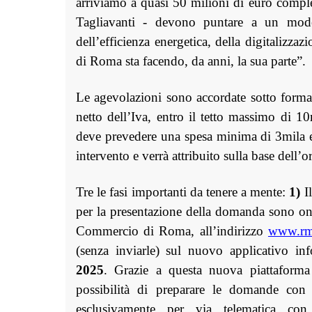
arriviamo a quasi 50 milioni di euro compl
Tagliavanti - devono puntare a un mode
dell’efficienza energetica, della digitalizz
di Roma sta facendo, da anni, la sua parte”.
Le agevolazioni sono accordate sotto forma 
netto dell’Iva, entro il tetto massimo di 10
deve prevedere una spesa minima di 3mila eu
intervento e verrà attribuito sulla base dell
Tre le fasi importanti da tenere a mente:
1)
Il
per la presentazione della domanda sono on
Commercio di Roma, all’indirizzo
www.rm
(senza inviarle) sul nuovo applicativo in
2025
. Grazie a questa nuova piattaforma i
possibilità di preparare le domande con
esclusivamente per via telematica con