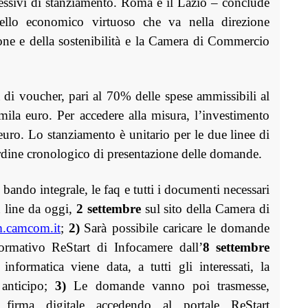
essivi di stanziamento. Roma e il Lazio – conclude
llo economico virtuoso che va nella direzione
azione e della sostenibilità e la Camera di Commercio
di voucher, pari al 70% delle spese ammissibili al
mila euro. Per accedere alla misura, l’investimento
ro. Lo stanziamento è unitario per le due linee di
’ordine cronologico di presentazione delle domande.
 bando integrale, le faq e tutti i documenti necessari
 line da oggi,
2 settembre
sul sito della Camera di
.camcom.it
;
2)
Sarà possibile caricare le domande
formativo ReStart di Infocamere dall’
8 settembre
nformatica viene data, a tutti gli interessati, la
 anticipo;
3)
Le domande vanno poi trasmesse,
 firma digitale accedendo al portale ReStart