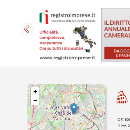
+
−
C.F.:
80
P. IVA:
0