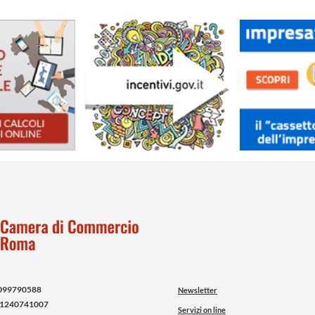
099790588
Newsletter
1240741007
Servizi on line