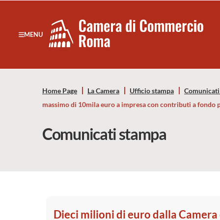
Sezione salto di blocchi
Servizi
Camera
MENU
Notizie in primo piano
di
Risorse Principali
Banner servizi
Commercio
Eventi
Home Page
La Camera
Ufficio stampa
Comunicati
Footer
di
massimo di 10mila euro a impresa con contributi a fondo 
Roma
Comunicati stampa
-
CCIAA
Roma
Dieci milioni di euro dalla Camer