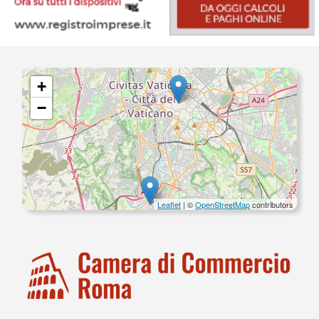
+
−
Leaflet
| ©
OpenStreetMap
contributors