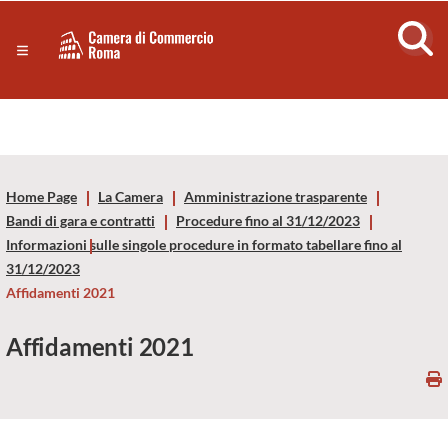
Sezione salto di blocchi
Servizi
Camera
Notizie in primo piano
Risorse Principali
di
Banner servizi
Eventi
Commercio
Footer
Home Page
La Camera
Amministrazione trasparente
di
Bandi di gara e contratti
Procedure fino al 31/12/2023
Informazioni sulle singole procedure in formato tabellare fino al
Roma
31/12/2023
Affidamenti 2021
-
Affidamenti 2021
CCIAA
Roma