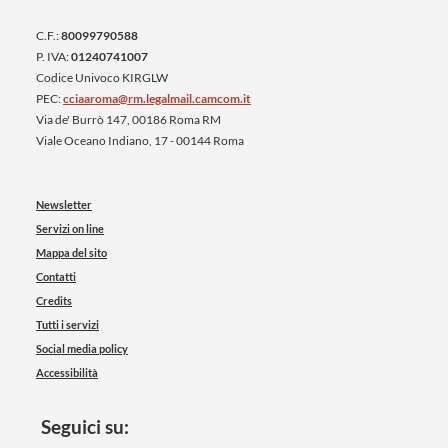
C.F.:
80099790588
P. IVA:
01240741007
Codice Univoco KIRGLW
PEC:
cciaaroma@rm.legalmail.camcom.it
Via de' Burrò 147, 00186 Roma RM
Viale Oceano Indiano, 17 - 00144 Roma
Newsletter
Servizi on line
Mappa del sito
Contatti
Credits
Tutti i servizi
Social media policy
Accessibilità
Seguici su: