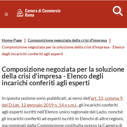
Sezione salto di blocchi
Servizi
Camera
Notizie in primo piano
Risorse Principali
di
Banner servizi
Home Page
Composizione negoziata della crisi d'impresa
Eventi
Commercio
Composizione negoziata per la soluzione della crisi d'impresa - Elenco
Footer
degli incarichi conferiti agli esperti
di
Composizione negoziata per la soluzione
Roma
della crisi d'impresa - Elenco degli
incarichi conferiti agli esperti
-
In questa sezione sono pubblicati, ai sensi dell’
art. 13, comma 9,
CCIAA
del D.Lgs. 12 gennaio 2019 n. 14 e s.m.i.
, gli incarichi conferiti
agli esperti iscritti nell’Elenco unico regionale del Lazio, nonché
Roma
gli incarichi conferiti ad esperti iscritti in Elenchi di altre regioni,
ma nominati dalla Commissione costituita presso la Camera di