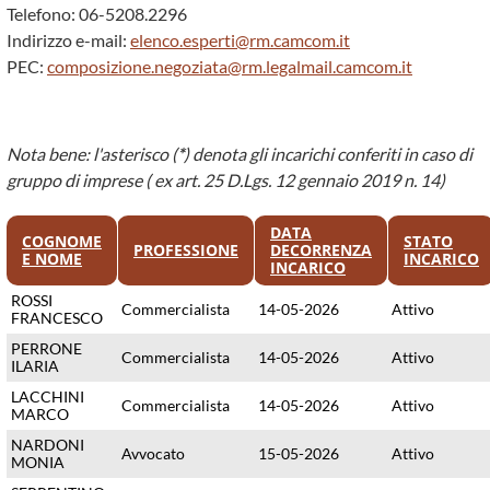
Telefono: 06-5208.2296
Indirizzo e-mail:
elenco.esperti@rm.camcom.it
PEC:
composizione.negoziata@rm.legalmail.camcom.it
Nota bene: l'asterisco (
*
) denota gli incarichi conferiti in caso di
gruppo di imprese ( ex art. 25 D.Lgs. 12 gennaio 2019 n. 14)
DATA
COGNOME
STATO
PROFESSIONE
DECORRENZA
E NOME
INCARICO
INCARICO
ROSSI
Commercialista
14-05-2026
Attivo
FRANCESCO
PERRONE
Commercialista
14-05-2026
Attivo
ILARIA
LACCHINI
Commercialista
14-05-2026
Attivo
MARCO
NARDONI
Avvocato
15-05-2026
Attivo
MONIA