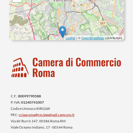
Leaflet
| ©
OpenStreetMap
contributors
C.F.:
80099790588
P. IVA:
01240741007
Codice Univoco KIRGLW
PEC:
cciaaroma@rm.legalmail.camcom.it
Via de' Burrò 147, 00186 Roma RM
Viale Oceano Indiano, 17 - 00144 Roma