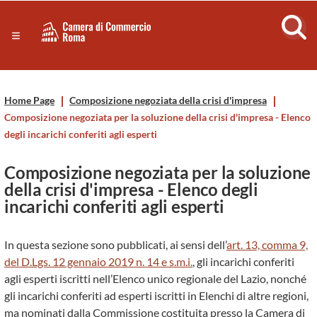
Sezione salto di blocchi
Servizi
Camera
Notizie in primo piano
Risorse Principali
di
Banner servizi
Home Page
Composizione negoziata della crisi d'impresa
Eventi
Commercio
Composizione negoziata per la soluzione della crisi d'impresa - Elenco
Footer
degli incarichi conferiti agli esperti
di
Composizione negoziata per la soluzione
Roma
della crisi d'impresa - Elenco degli
incarichi conferiti agli esperti
-
In questa sezione sono pubblicati, ai sensi dell’
art. 13, comma 9,
CCIAA
del D.Lgs. 12 gennaio 2019 n. 14 e s.m.i.
, gli incarichi conferiti
agli esperti iscritti nell’Elenco unico regionale del Lazio, nonché
Roma
gli incarichi conferiti ad esperti iscritti in Elenchi di altre regioni,
ma nominati dalla Commissione costituita presso la Camera di