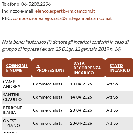
Telefono: 06-5208.2296
Indirizzo e-mail:
elenco.esperti@rm.camcom.it
PEC:
composizione.negoziata@rm.legalmail.camcom.it
Nota bene: l'asterisco (
*
) denota gli incarichi conferiti in caso di
gruppo di imprese ( ex art. 25 D.Lgs. 12 gennaio 2019 n. 14)
DATA
COGNOME
▼
STATO
DECORRENZA
E NOME
PROFESSIONE
INCARICO
INCARICO
CAMPI
Commercialista
13-04-2026
Attivo
ANDREA
SANTINI
Commercialista
14-04-2026
Attivo
CLAUDIO
PERRONE
Commercialista
23-04-2026
Attivo
ILARIA
ONESTI
Commercialista
23-04-2026
Attivo
TIZIANO