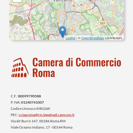
Leaflet
| ©
OpenStreetMap
contributors
C.F.:
80099790588
P. IVA:
01240741007
Codice Univoco KIRGLW
PEC:
cciaaroma@rm.legalmail.camcom.it
Via de' Burrò 147, 00186 Roma RM
Viale Oceano Indiano, 17 - 00144 Roma