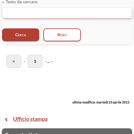
» Testo da cercare:
<
-
1
-
...
-
ultima modifica:
martedì 23 aprile 2013
Ufficio stampa