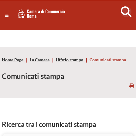
Sezione salto di blocchi
Servizi
Camera
Notizie in primo piano
Risorse Principali
di
Banner servizi
Eventi
Commercio
Footer
Home Page
La Camera
Ufficio stampa
Comunicati stampa
di
Comunicati stampa
Roma
-
CCIAA
Roma
Ricerca tra i comunicati stampa