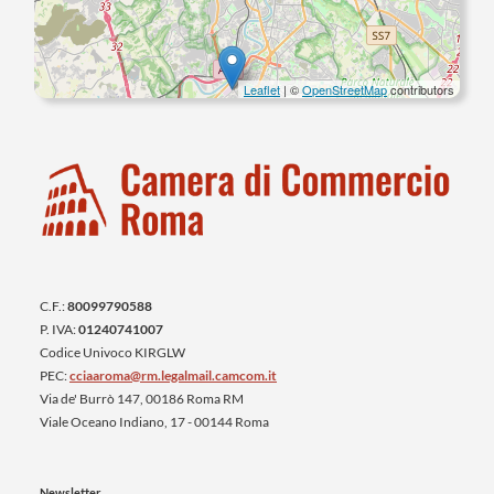
Leaflet
| ©
OpenStreetMap
contributors
C.F.:
80099790588
P. IVA:
01240741007
Codice Univoco KIRGLW
PEC:
cciaaroma@rm.legalmail.camcom.it
Via de' Burrò 147, 00186 Roma RM
Viale Oceano Indiano, 17 - 00144 Roma
Newsletter