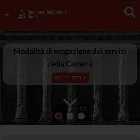
Sezione salto di blocchi
Servizi
Camera
Notizie in primo piano
Risorse Principali
di
Banner servizi
Eventi
Modalità di erogazione dei servizi
Commercio
Footer
della Camera
di
LEGGI TUTTO
Roma
-
CCIAA
Roma