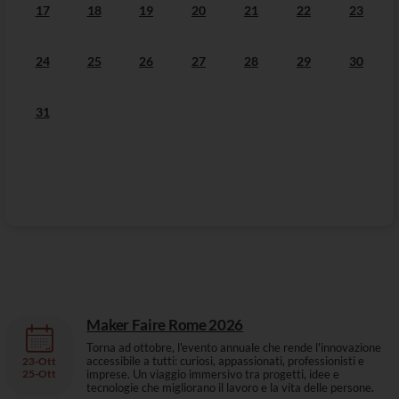
17
18
19
20
21
22
23
24
25
26
27
28
29
30
31
Maker Faire Rome 2026
Torna ad ottobre, l'evento annuale che rende l'innovazione
accessibile a tutti: curiosi, appassionati, professionisti e
23
-
Ott
25-
Ott
imprese. Un viaggio immersivo tra progetti, idee e
tecnologie che migliorano il lavoro e la vita delle persone.