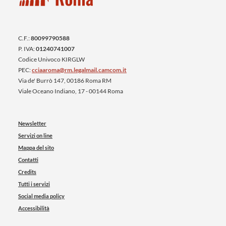
C.F.:
80099790588
P. IVA:
01240741007
Codice Univoco KIRGLW
PEC:
cciaaroma@rm.legalmail.camcom.it
Via de' Burrò 147, 00186 Roma RM
Viale Oceano Indiano, 17 - 00144 Roma
Newsletter
Servizi on line
Mappa del sito
Contatti
Credits
Tutti i servizi
Social media policy
Accessibilità