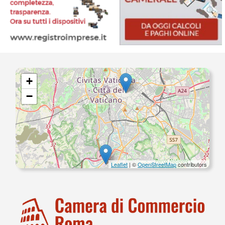
+
−
Leaflet
| ©
OpenStreetMap
contributors