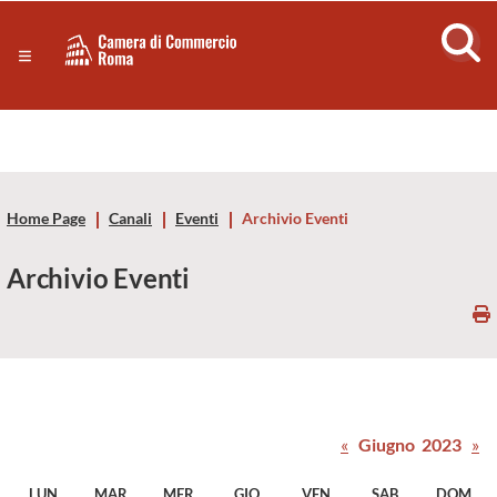
Sezione salto di blocchi
Servizi
Camera
Notizie in primo piano
Risorse Principali
di
Banner servizi
Eventi
Commercio
Footer
Home Page
Canali
Eventi
Archivio Eventi
di
Archivio Eventi
Roma
-
CCIAA
«
Giugno 2023
»
Roma
LUN
MAR
MER
GIO
VEN
SAB
DOM