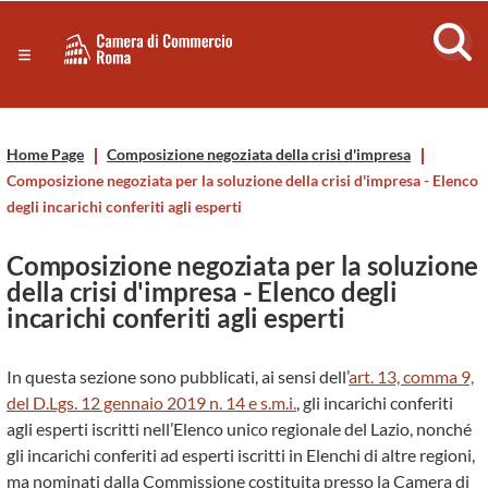
Sezione salto di blocchi
Servizi
Camera
Notizie in primo piano
Risorse Principali
di
Banner servizi
Home Page
Composizione negoziata della crisi d'impresa
Eventi
Commercio
Composizione negoziata per la soluzione della crisi d'impresa - Elenco
Footer
degli incarichi conferiti agli esperti
di
Composizione negoziata per la soluzione
Roma
della crisi d'impresa - Elenco degli
incarichi conferiti agli esperti
-
In questa sezione sono pubblicati, ai sensi dell’
art. 13, comma 9,
CCIAA
del D.Lgs. 12 gennaio 2019 n. 14 e s.m.i.
, gli incarichi conferiti
agli esperti iscritti nell’Elenco unico regionale del Lazio, nonché
Roma
gli incarichi conferiti ad esperti iscritti in Elenchi di altre regioni,
ma nominati dalla Commissione costituita presso la Camera di