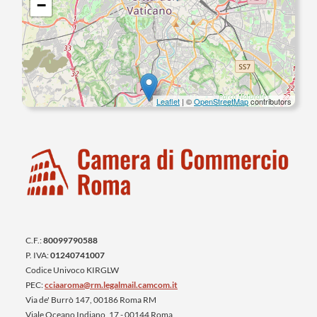
−
Leaflet
| ©
OpenStreetMap
contributors
C.F.:
80099790588
P. IVA:
01240741007
Codice Univoco KIRGLW
PEC:
cciaaroma@rm.legalmail.camcom.it
Via de' Burrò 147, 00186 Roma RM
Viale Oceano Indiano, 17 - 00144 Roma