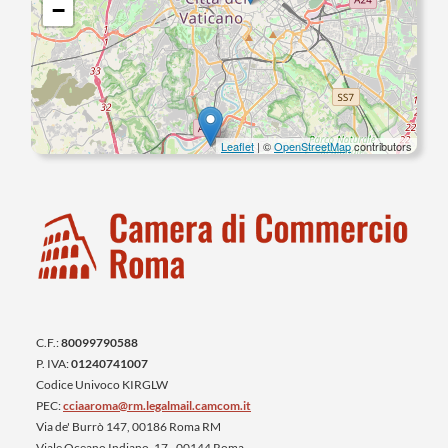
−
Leaflet
| ©
OpenStreetMap
contributors
C.F.:
80099790588
P. IVA:
01240741007
Codice Univoco KIRGLW
PEC:
cciaaroma@rm.legalmail.camcom.it
Via de' Burrò 147, 00186 Roma RM
Viale Oceano Indiano, 17 - 00144 Roma