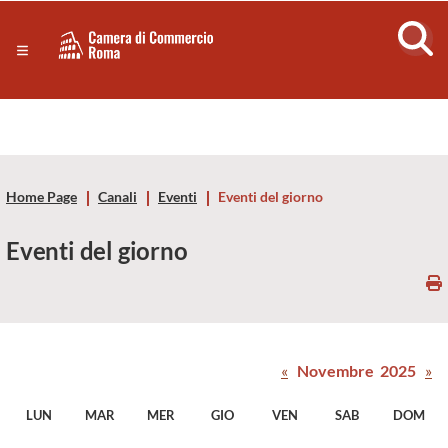
Sezione salto di blocchi
Servizi
Camera
Notizie in primo piano
Risorse Principali
di
Banner servizi
Eventi
Commercio
Footer
Home Page
Canali
Eventi
Eventi del giorno
di
Eventi del giorno
Roma
-
CCIAA
«
Novembre 2025
»
Roma
LUN
MAR
MER
GIO
VEN
SAB
DOM