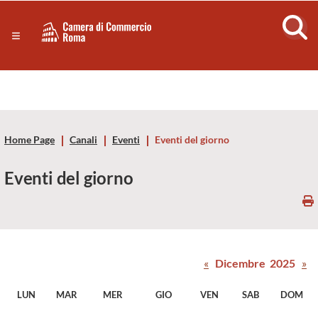
Sezione salto di blocchi
Servizi
Camera
Notizie in primo piano
Risorse Principali
di
Banner servizi
Eventi
Commercio
Footer
Home Page
Canali
Eventi
Eventi del giorno
di
Eventi del giorno
Roma
-
CCIAA
«
Dicembre 2025
»
Roma
LUN
MAR
MER
GIO
VEN
SAB
DOM