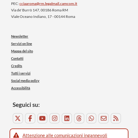
PEC:
cciaaroma@rm.legalmail.camcom.it
Via de' Burrò 147, 00186 Roma RM
Viale Oceano Indiano, 17 - 00144 Roma
Newsletter
Servizi on line
Mappa del sito
Contatti
Credits
Tutti i servizi
Social media policy
Accessibilità
Seguici su:
Attenzione alle comunicazioni ingannevoli