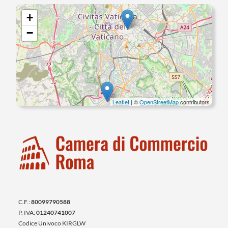
+
−
Leaflet
| ©
OpenStreetMap
contributors
C.F.:
80099790588
P. IVA:
01240741007
Codice Univoco KIRGLW