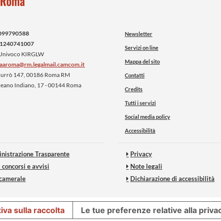
099790588
Newsletter
1240741007
Servizi on line
 Univoco KIRGLW
Mappa del sito
iaaroma@rm.legalmail.camcom.it
 Burrò 147, 00186 Roma RM
Contatti
ceano Indiano, 17 - 00144 Roma
Credits
Tutti i servizi
Social media policy
Accessibilità
nistrazione Trasparente
Privacy
 concorsi e avvisi
Note legali
 camerale
Dichiarazione di accessibilità
iva sulla raccolta
Le tue preferenze relative alla priva