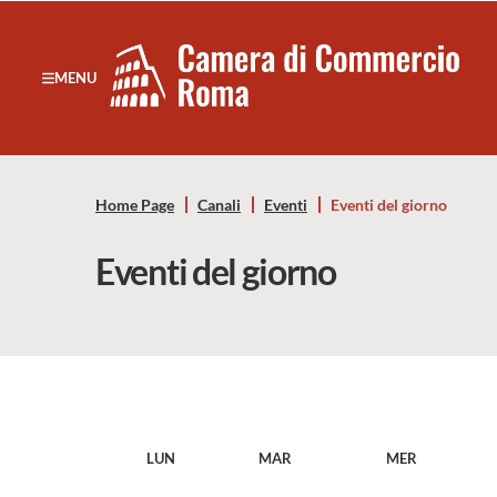
Sezione salto di blocchi
Servizi
Camera
MENU
Notizie in primo piano
di
Risorse Principali
Banner servizi
Commercio
Eventi
Home Page
Canali
Eventi
Eventi del giorno
Footer
di
Eventi del giorno
Roma
-
CCIAA
Roma
LUN
MAR
MER