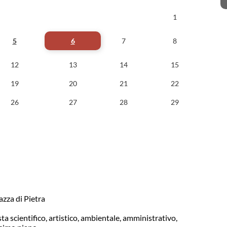
1
5
6
7
8
12
13
14
15
19
20
21
22
26
27
28
29
azza di Pietra
ta scientifico, artistico, ambientale, amministrativo,