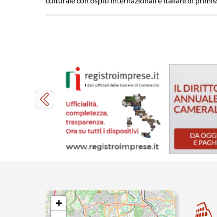
culturale con ospiti internazionali e italiani di primi
+