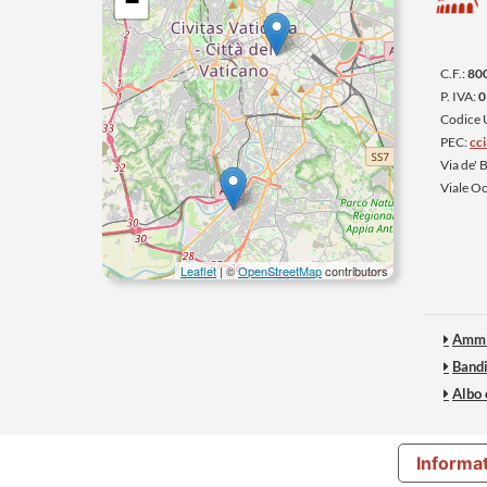
−
C.F.:
80
P. IVA:
0
Codice
PEC:
cc
Via de'
Viale O
Leaflet
| ©
OpenStreetMap
contributors
Ammi
Bandi
Albo
Informat