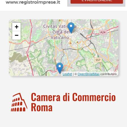
+
−
Leaflet
| ©
OpenStreetMap
contributors