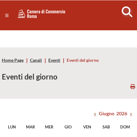
Sezione salto di blocchi
Servizi
Camera
Notizie in primo piano
Risorse Principali
di
Banner servizi
Eventi
Commercio
Footer
Home Page
Canali
Eventi
Eventi del giorno
di
Eventi del giorno
Roma
-
CCIAA
«
Giugno 2026
»
Roma
LUN
MAR
MER
GIO
VEN
SAB
DOM