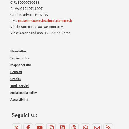
C.F.:
80099790588
P. IVA:
01240741007
Codice Univoco KIRGLW
PEC:
cciaaroma@rm.legalmail.camcom.it
Via de' Burrò 147, 00186 Roma RM
Viale Oceano Indiano, 17 - 00144 Roma
Newsletter
Servizi on line
Mappa del sito
Contatti
Credits
Tutti i servizi
Social media policy
Accessibilità
Seguici su: