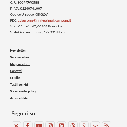
C.F.:
80099790588
P. IVA:
01240741007
Codice Univoco KIRGLW
PEC:
cciaaroma@rm.legalmail.camcom.it
Via de' Burrò 147, 00186 Roma RM
Viale Oceano Indiano, 17 - 00144 Roma
Newsletter
Servizi on line
Mappa del sito
Contatti
Credits
Tutti i servizi
Social media policy
Accessibilità
Seguici su: