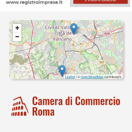
+
−
Leaflet
| ©
OpenStreetMap
contributors