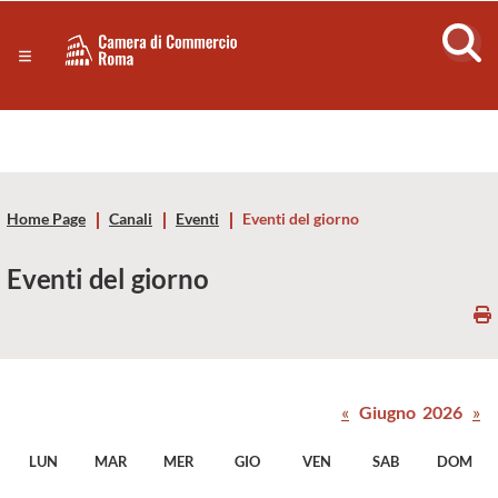
Sezione salto di blocchi
Servizi
Camera
Notizie in primo piano
Risorse Principali
di
Banner servizi
Eventi
Commercio
Footer
Home Page
Canali
Eventi
Eventi del giorno
di
Eventi del giorno
Roma
-
CCIAA
«
Giugno 2026
»
Roma
LUN
MAR
MER
GIO
VEN
SAB
DOM