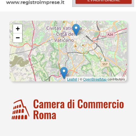
+
−
Leaflet
| ©
OpenStreetMap
contributors