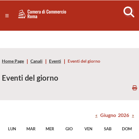
Sezione salto di blocchi
Servizi
Camera
Notizie in primo piano
Risorse Principali
di
Banner servizi
Eventi
Commercio
Footer
Home Page
Canali
Eventi
Eventi del giorno
di
Eventi del giorno
Roma
-
CCIAA
«
Giugno 2026
»
Roma
LUN
MAR
MER
GIO
VEN
SAB
DOM