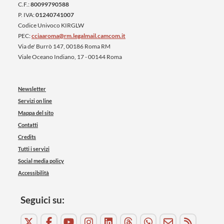
C.F.:
80099790588
P. IVA:
01240741007
Codice Univoco KIRGLW
PEC:
cciaaroma@rm.legalmail.camcom.it
Via de' Burrò 147, 00186 Roma RM
Viale Oceano Indiano, 17 - 00144 Roma
Newsletter
Servizi on line
Mappa del sito
Contatti
Credits
Tutti i servizi
Social media policy
Accessibilità
Seguici su: