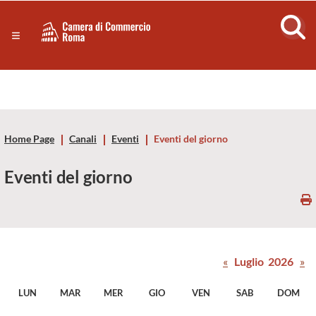
Sezione salto di blocchi
Servizi
Camera
Notizie in primo piano
Risorse Principali
di
Banner servizi
Eventi
Commercio
Footer
Home Page
Canali
Eventi
Eventi del giorno
di
Eventi del giorno
Roma
-
CCIAA
«
Luglio 2026
»
Roma
LUN
MAR
MER
GIO
VEN
SAB
DOM