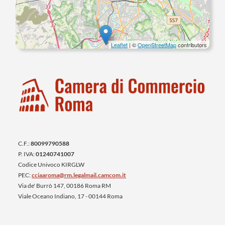
Leaflet
| ©
OpenStreetMap
contributors
C.F.:
80099790588
P. IVA:
01240741007
Codice Univoco KIRGLW
PEC:
cciaaroma@rm.legalmail.camcom.it
Via de' Burrò 147, 00186 Roma RM
Viale Oceano Indiano, 17 - 00144 Roma