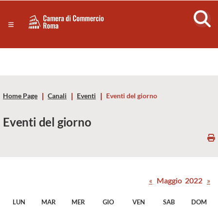
Sezione salto di blocchi
Servizi
Camera
Notizie in primo piano
Risorse Principali
di
Banner servizi
Eventi
Commercio
Footer
Home Page
Canali
Eventi
Eventi del giorno
di
Eventi del giorno
Roma
-
CCIAA
«
Maggio 2022
»
Roma
LUN
MAR
MER
GIO
VEN
SAB
DOM