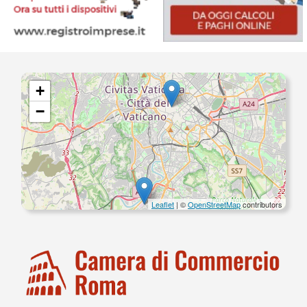
+
−
Leaflet
| ©
OpenStreetMap
contributors