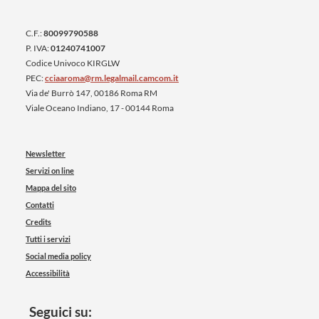
C.F.:
80099790588
P. IVA:
01240741007
Codice Univoco KIRGLW
PEC:
cciaaroma@rm.legalmail.camcom.it
Via de' Burrò 147, 00186 Roma RM
Viale Oceano Indiano, 17 - 00144 Roma
Newsletter
Servizi on line
Mappa del sito
Contatti
Credits
Tutti i servizi
Social media policy
Accessibilità
Seguici su: