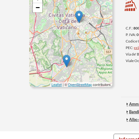
−
C.F.:
80
P. IVA:
0
Codice
PEC:
cc
Via de'
Viale O
Leaflet
| ©
OpenStreetMap
contributors
Ammi
Bandi
Albo