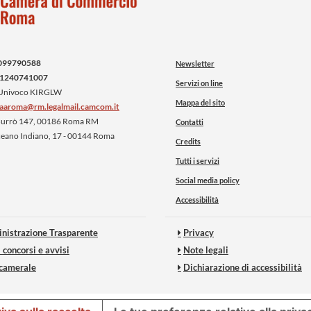
099790588
Newsletter
1240741007
Servizi on line
 Univoco KIRGLW
Mappa del sito
iaaroma@rm.legalmail.camcom.it
 Burrò 147, 00186 Roma RM
Contatti
ceano Indiano, 17 - 00144 Roma
Credits
Tutti i servizi
Social media policy
Accessibilità
nistrazione Trasparente
Privacy
 concorsi e avvisi
Note legali
 camerale
Dichiarazione di accessibilità