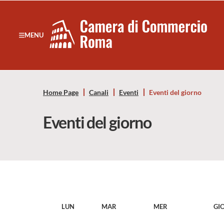
Sezione salto di blocchi
Servizi
Camera
MENU
Notizie in primo piano
di
Risorse Principali
Banner servizi
Commercio
Eventi
Home Page
Canali
Eventi
Eventi del giorno
Footer
di
Eventi del giorno
Roma
-
CCIAA
Roma
LUN
MAR
MER
GI