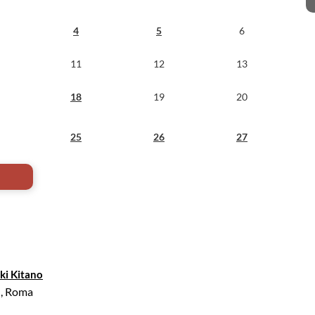
4
5
6
11
12
13
18
19
20
25
26
27
ki Kitano
, Roma