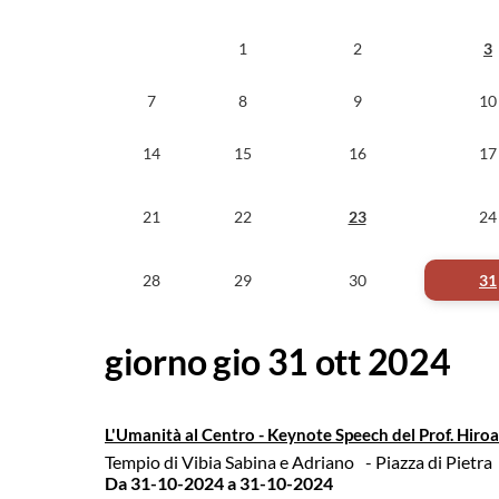
1
2
3
7
8
9
10
14
15
16
17
21
22
23
24
28
29
30
31
giorno gio 31 ott 2024
L'Umanità al Centro - Keynote Speech del Prof. Hiroa
Tempio di Vibia Sabina e Adriano
- Piazza di Pietra
Da 31-10-2024
a 31-10-2024