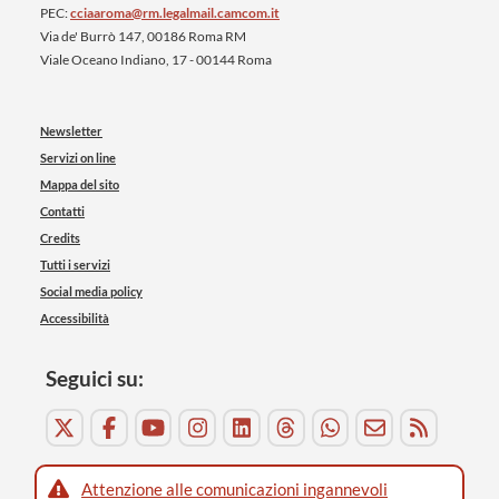
PEC:
cciaaroma@rm.legalmail.camcom.it
Via de' Burrò 147, 00186 Roma RM
Viale Oceano Indiano, 17 - 00144 Roma
Newsletter
Servizi on line
Mappa del sito
Contatti
Credits
Tutti i servizi
Social media policy
Accessibilità
Seguici su:
Attenzione alle comunicazioni ingannevoli