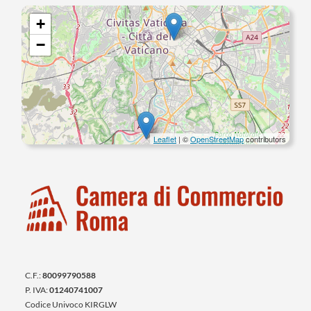
+
−
Leaflet
| ©
OpenStreetMap
contributors
C.F.:
80099790588
P. IVA:
01240741007
Codice Univoco KIRGLW