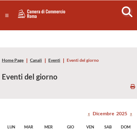
Sezione salto di blocchi
Servizi
Camera
Notizie in primo piano
Risorse Principali
di
Banner servizi
Eventi
Commercio
Footer
Home Page
Canali
Eventi
Eventi del giorno
di
Eventi del giorno
Roma
-
CCIAA
«
Dicembre 2025
»
Roma
LUN
MAR
MER
GIO
VEN
SAB
DOM