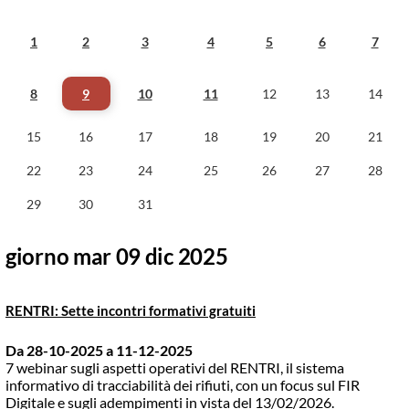
1
2
3
4
5
6
7
8
9
10
11
12
13
14
15
16
17
18
19
20
21
22
23
24
25
26
27
28
29
30
31
giorno mar 09 dic 2025
RENTRI: Sette incontri formativi gratuiti
Da 28-10-2025
a 11-12-2025
7 webinar sugli aspetti operativi del RENTRI, il sistema
informativo di tracciabilità dei rifiuti, con un focus sul FIR
Digitale e sugli adempimenti in vista del 13/02/2026.