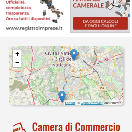
+
−
Leaflet
| ©
OpenStreetMap
contributors