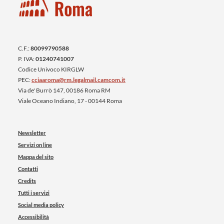
C.F.:
80099790588
P. IVA:
01240741007
Codice Univoco KIRGLW
PEC:
cciaaroma@rm.legalmail.camcom.it
Via de' Burrò 147, 00186 Roma RM
Viale Oceano Indiano, 17 - 00144 Roma
Newsletter
Servizi on line
Mappa del sito
Contatti
Credits
Tutti i servizi
Social media policy
Accessibilità