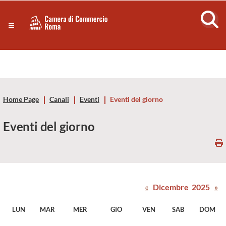
Sezione salto di blocchi
Servizi
Camera
Notizie in primo piano
Risorse Principali
di
Banner servizi
Eventi
Commercio
Footer
Home Page
Canali
Eventi
Eventi del giorno
di
Eventi del giorno
Roma
-
CCIAA
«
Dicembre 2025
»
Roma
LUN
MAR
MER
GIO
VEN
SAB
DOM