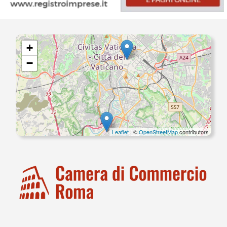
+
−
Leaflet
| ©
OpenStreetMap
contributors