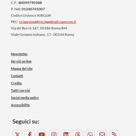
C.F.:
80099790588
P. IVA:
01240741007
Codice Univoco KIRGLW
PEC:
cciaaroma@rm.legalmail.camcom.it
Via de' Burrò 147, 00186 Roma RM
Viale Oceano Indiano, 17 - 00144 Roma
Newsletter
Servizi on line
Mappa del sito
Contatti
Credits
Tutti i servizi
Social media policy
Accessibilità
Seguici su: