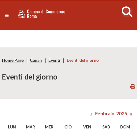
Sezione salto di blocchi
Servizi
Camera
Notizie in primo piano
Risorse Principali
di
Banner servizi
Eventi
Commercio
Footer
Home Page
Canali
Eventi
Eventi del giorno
di
Eventi del giorno
Roma
-
CCIAA
«
Febbraio 2025
»
Roma
LUN
MAR
MER
GIO
VEN
SAB
DOM