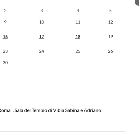
2
3
4
5
9
10
11
12
16
17
18
19
23
24
25
26
30
- Roma
, Sala del Tempio di Vibia Sabina e Adriano