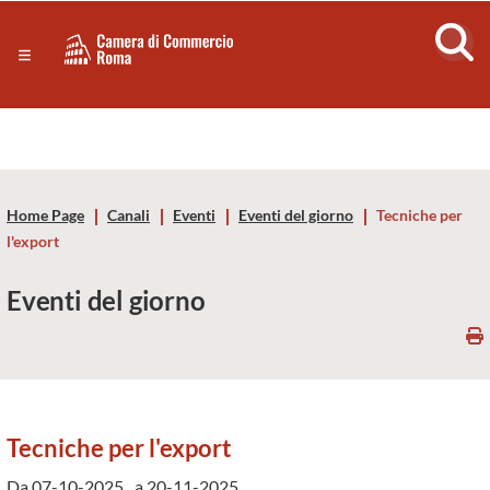
Sezione salto di blocchi
Servizi
Camera
Notizie in primo piano
Risorse Principali
di
Banner servizi
Eventi
Commercio
Footer
Home Page
Canali
Eventi
Eventi del giorno
Tecniche per
di
l'export
Roma
Eventi del giorno
-
CCIAA
Roma
Tecniche per l'export
Da 07-10-2025
a 20-11-2025