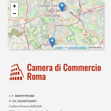
+
−
Leaflet
| ©
OpenStreetMap
contributors
C.F.:
80099790588
P. IVA:
01240741007
Codice Univoco KIRGLW