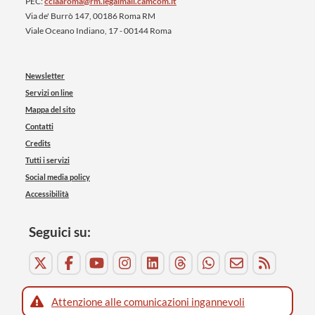
PEC:
cciaaroma@rm.legalmail.camcom.it
Via de' Burrò 147, 00186 Roma RM
Viale Oceano Indiano, 17 - 00144 Roma
Newsletter
Servizi on line
Mappa del sito
Contatti
Credits
Tutti i servizi
Social media policy
Accessibilità
Seguici su:
Attenzione alle comunicazioni ingannevoli