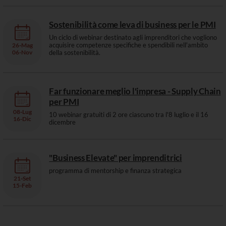
Sostenibilità come leva di business per le PMI
Un ciclo di webinar destinato agli imprenditori che vogliono
acquisire competenze specifiche e spendibili nell'ambito
26
-
Mag
06-
Nov
della sostenibilità.
Far funzionare meglio l'impresa - Supply Chain
per PMI
08
-
Lug
10 webinar gratuiti di 2 ore ciascuno tra l'8 luglio e il 16
16-
Dic
dicembre
"Business Elevate" per imprenditrici
programma di mentorship e finanza strategica
21
-
Set
15-
Feb