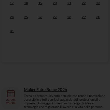
17
18
19
20
21
22
23
24
25
26
27
28
29
30
31
Maker Faire Rome 2026
Torna ad ottobre, l'evento annuale che rende l'innovazione
accessibile a tutti: curiosi, appassionati, professionisti e
23
-
Ott
25-
Ott
imprese. Un viaggio immersivo tra progetti, idee e
tecnologie che migliorano il lavoro e la vita delle persone.