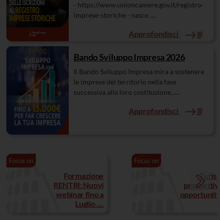
- https://www.unioncamere.gov.it/registro-
imprese-storiche - nasce ....
Approfondisci
Bando Sviluppo Impresa 2026
Il Bando Sviluppo Impresa mira a sostenere
le imprese del territorio nella fase
successiva alla loro costituzione, ....
Approfondisci
Focus on
Focus on
Formazione
Turis
RENTRI: Nuovi
prospettiv
webinar fino a
opportunità .
Luglio ....