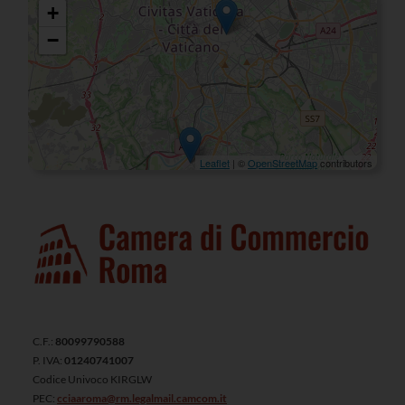
+
−
Leaflet
| ©
OpenStreetMap
contributors
C.F.:
80099790588
P. IVA:
01240741007
Codice Univoco KIRGLW
PEC:
cciaaroma@rm.legalmail.camcom.it