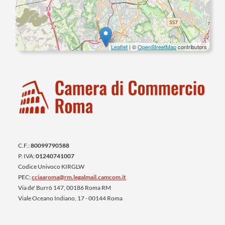
Leaflet
| ©
OpenStreetMap
contributors
C.F.:
80099790588
P. IVA:
01240741007
Codice Univoco KIRGLW
PEC:
cciaaroma@rm.legalmail.camcom.it
Via de' Burrò 147, 00186 Roma RM
Viale Oceano Indiano, 17 - 00144 Roma