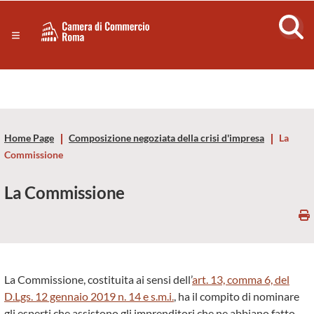
Sezione salto di blocchi
Servizi
Camera
Notizie in primo piano
Risorse Principali
di
Banner servizi
Eventi
Commercio
Footer
Home Page
Composizione negoziata della crisi d'impresa
La
di
Commissione
Roma
La Commissione
-
CCIAA
La Commissione, costituita ai sensi dell’
art. 13, comma 6, del
Roma
D.Lgs. 12 gennaio 2019 n. 14 e s.m.i.
, ha il compito di nominare
gli esperti che assistono gli imprenditori che ne abbiano fatto