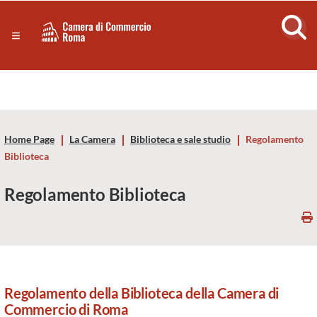
Sezione salto di blocchi
Servizi
Camera
Notizie in primo piano
Risorse Principali
di
Banner servizi
Eventi
Commercio
Footer
Home Page
La Camera
Biblioteca e sale studio
Regolamento
di
Biblioteca
Roma
Regolamento Biblioteca
-
CCIAA
Roma
Regolamento della Biblioteca della Camera di
Commercio di Roma