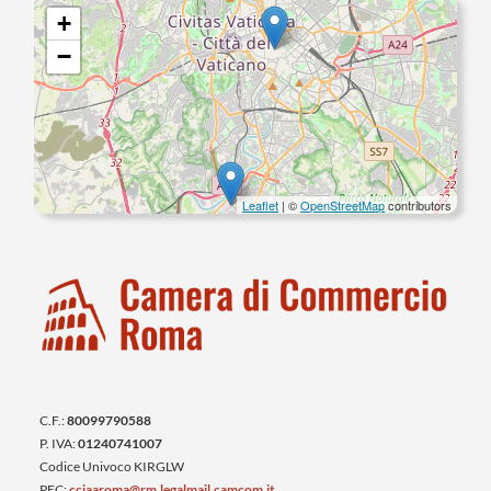
+
−
Leaflet
| ©
OpenStreetMap
contributors
C.F.:
80099790588
P. IVA:
01240741007
Codice Univoco KIRGLW
PEC:
cciaaroma@rm.legalmail.camcom.it