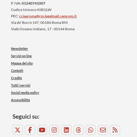
P. IVA:
01240741007
Codice Univoco KIRGLW
PEC:
cciaaroma@rm.legalmail.camcom.it
Via de' Burrò 147, 00186 Roma RM
Viale Oceano Indiano, 17 - 00144 Roma
Newsletter
Servizi on line
Mappa del sito
Contatti
Credits
Tutti i servizi
Social media policy
Accessibilità
Seguici su: