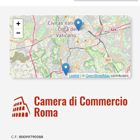
+
−
Leaflet
| ©
OpenStreetMap
contributors
C.F.:
80099790588