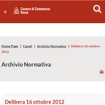
Sezione salto di blocchi
Servizi
Camera
Notizie in primo piano
Risorse Principali
di
Banner servizi
Eventi
Commercio
Footer
Home Page
Canali
Archivio Normativa
Delibera 16 ottobre
di
2012
Roma
Archivio Normativa
-
CCIAA
Roma
Delibera 16 ottobre 2012