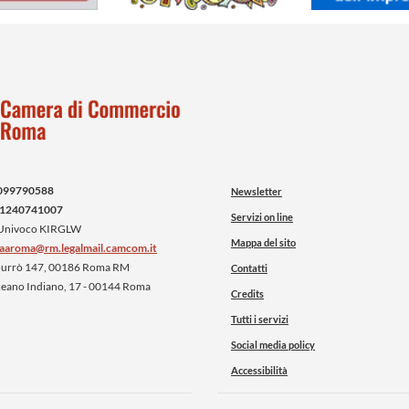
099790588
Newsletter
1240741007
Servizi on line
 Univoco KIRGLW
Mappa del sito
iaaroma@rm.legalmail.camcom.it
 Burrò 147, 00186 Roma RM
Contatti
ceano Indiano, 17 - 00144 Roma
Credits
Tutti i servizi
Social media policy
Accessibilità