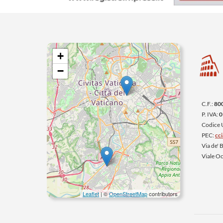
+
−
C.F.:
80
P. IVA:
0
Codice
PEC:
cc
Via de'
Viale O
Leaflet
| ©
OpenStreetMap
contributors