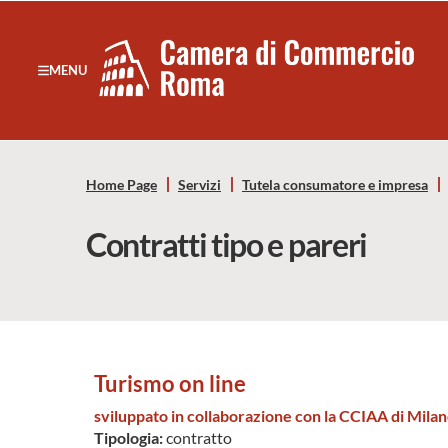
Sezione salto di blocchi
Servizi
Camera
MENU
Notizie in primo piano
di
Risorse Principali
Banner servizi
Commercio
Eventi
Home Page
Servizi
Tutela consumatore e impresa
Footer
di
Contratti tipo e pareri
Roma
-
CCIAA
Turismo on line
Roma
sviluppato in collaborazione con la CCIAA di Mila
Tipologia:
contratto