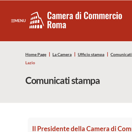
Sezione salto di blocchi
Servizi
Camera
MENU
Notizie in primo piano
di
Risorse Principali
Banner servizi
Commercio
Eventi
Home Page
La Camera
Ufficio stampa
Comunicati
Footer
di
Lazio
Roma
Comunicati stampa
-
CCIAA
Roma
Il Presidente della Camera di Com