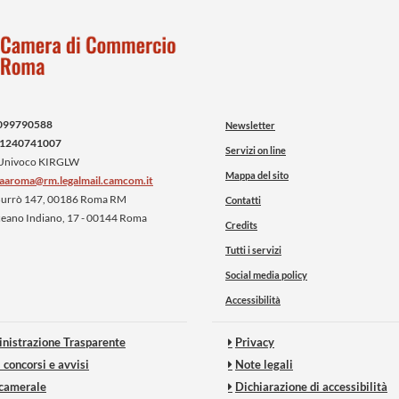
099790588
Newsletter
1240741007
Servizi on line
 Univoco KIRGLW
Mappa del sito
iaaroma@rm.legalmail.camcom.it
 Burrò 147, 00186 Roma RM
Contatti
ceano Indiano, 17 - 00144 Roma
Credits
Tutti i servizi
Social media policy
Accessibilità
nistrazione Trasparente
Privacy
 concorsi e avvisi
Note legali
 camerale
Dichiarazione di accessibilità