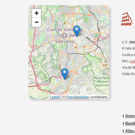
+
−
C.F.:
80
P. IVA:
0
Codice
PEC:
cc
Via de'
Viale O
Leaflet
| ©
OpenStreetMap
contributors
Ammi
Bandi
Albo