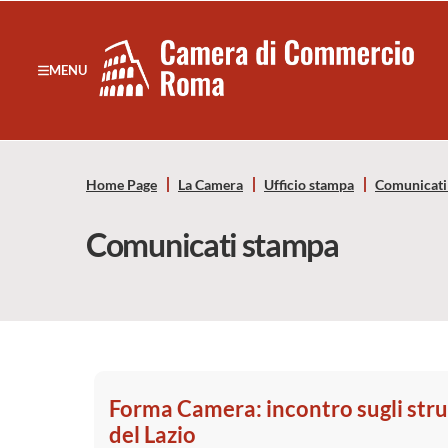
Sezione salto di blocchi
Servizi
Camera
MENU
Notizie in primo piano
di
Risorse Principali
Banner servizi
Commercio
Eventi
Home Page
La Camera
Ufficio stampa
Comunicati
Footer
di
Comunicati stampa
Roma
-
CCIAA
Roma
Forma Camera: incontro sugli str
del Lazio