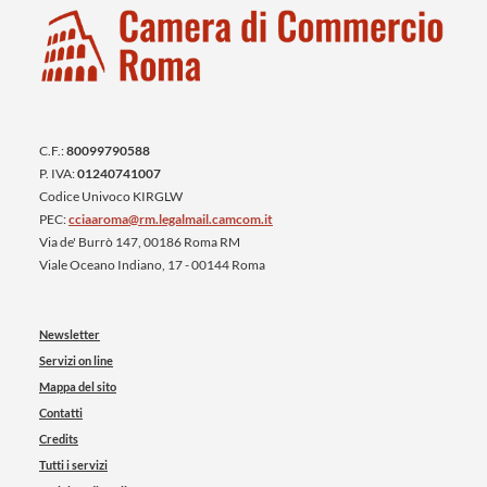
C.F.:
80099790588
P. IVA:
01240741007
Codice Univoco KIRGLW
PEC:
cciaaroma@rm.legalmail.camcom.it
Via de' Burrò 147, 00186 Roma RM
Viale Oceano Indiano, 17 - 00144 Roma
Newsletter
Servizi on line
Mappa del sito
Contatti
Credits
Tutti i servizi