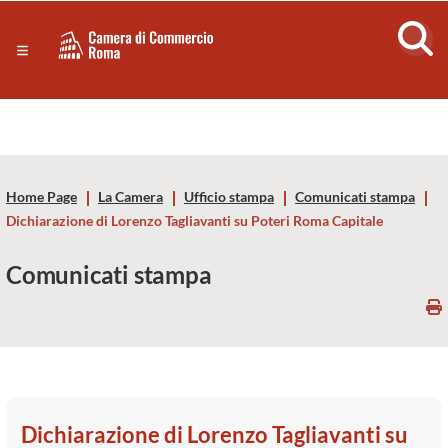
Sezione salto di blocchi
Servizi
Camera
Notizie in primo piano
Risorse Principali
di
Banner servizi
Eventi
Commercio
Footer
Home Page
La Camera
Ufficio stampa
Comunicati stampa
di
Dichiarazione di Lorenzo Tagliavanti su Poteri Roma Capitale
Roma
Comunicati stampa
-
CCIAA
Roma
Dichiarazione di Lorenzo Tagliavanti su