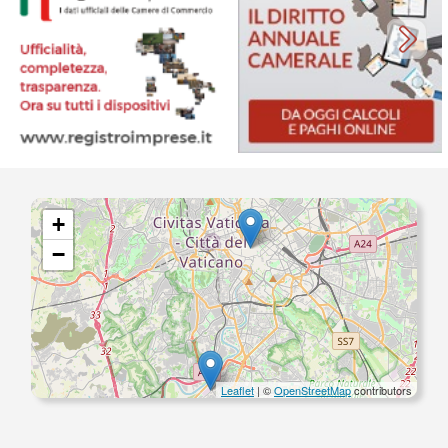
+
−
Leaflet
| ©
OpenStreetMap
contributors