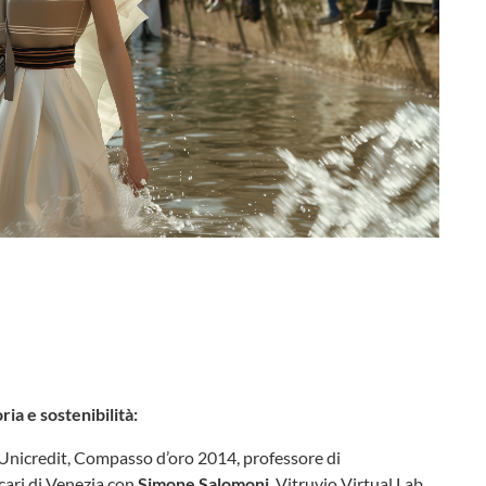
ia e sostenibilità:
Unicredit, Compasso d’oro 2014, professore di
ari di Venezia con
Simone Salomoni
, Vitruvio Virtual Lab