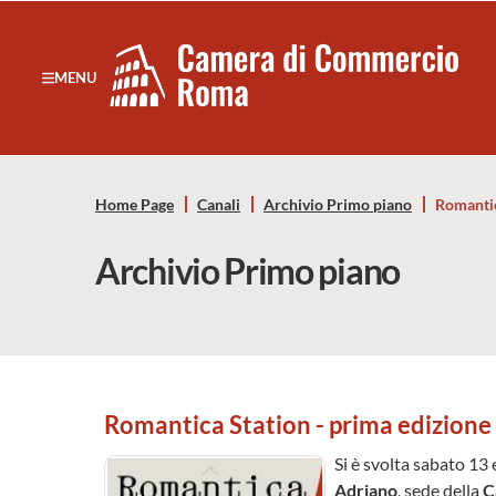
Sezione salto di blocchi
Servizi
Camera
MENU
Notizie in primo piano
di
Risorse Principali
Banner servizi
Commercio
Eventi
Home Page
Canali
Archivio Primo piano
Romantic
Footer
di
Archivio Primo piano
Roma
-
CCIAA
Romantica Station - prima edizione
Roma
Si è svolta sabato 13
Adriano
, sede della
C