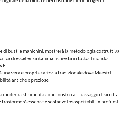
e digitale della moda e del costume con il progetto
ne di busti e manichini, mostrerà la metodologia costruttiva
nica di eccellenza italiana richiesta in tutto il mondo.
IVE
rà una vera e propria sartoria tradizionale dove Maestri
bilità antiche e preziose.
na moderna strumentazione mostrerà il passaggio fisico fra
trasformerà essenze e sostanze insospettabili in profumi.