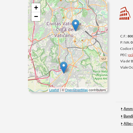
+
−
C.F.:
80
P. IVA:
0
Codice
PEC:
cc
Via de'
Viale O
Leaflet
| ©
OpenStreetMap
contributors
Ammi
Bandi
Albo