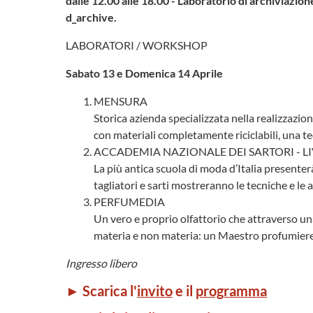
dalle 12.00 alle 18.00 - Laboratorio di archiviazion
d_archive.
LABORATORI / WORKSHOP
Sabato 13 e Domenica 14 Aprile
MENSURA
Storica azienda specializzata nella realizzazio
con materiali completamente riciclabili, una tec
ACCADEMIA NAZIONALE DEI SARTORI - L
La più antica scuola di moda d’Italia presente
tagliatori e sarti mostreranno le tecniche e le a
PERFUMEDIA
Un vero e proprio olfattorio che attraverso u
materia e non materia: un Maestro profumiere 
Ingresso libero
► Scarica l'
invito
e il
programma