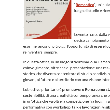
“
Romantica
”, un’iniz
luogo di studio e ri
L’evento nasce dalla
deciso cambiamento n
esprime, ancor di più oggi, l’opportunità di essere l
reinventarsi sempre.
In questa ottica, in un luogo straordinario, la Cam
coinvolgimento, oltre che di presentazione: una reale
storico, che diventa contenitore di studio condivisibi
giovani, al futuro e al territorio con una visione int
L’obiettivo prioritario è
promuovere Roma come stazi
sostenibilità
, di una creatività contemporanea che po
in un’ottica che va oltre la competizione fra luoghi 
performativa con
workshop
,
talk
e
lavorazioni visibi