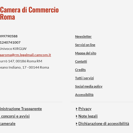
099790588
Newsletter
1240741007
Servizi on line
 Univoco KIRGLW
Mappa del sito
iaaroma@rm.legalmail.camcom.it
 Burrò 147, 00186 Roma RM
Contatti
ceano Indiano, 17 - 00144 Roma
Credits
Tutti i servizi
Social media policy
Accessibilità
nistrazione Trasparente
Privacy
 concorsi e avvisi
Note legali
 camerale
Dichiarazione di accessibilità