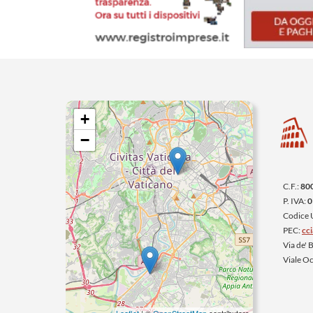
+
−
C.F.:
80
P. IVA:
0
Codice
PEC:
cc
Via de'
Viale O
Leaflet
| ©
OpenStreetMap
contributors