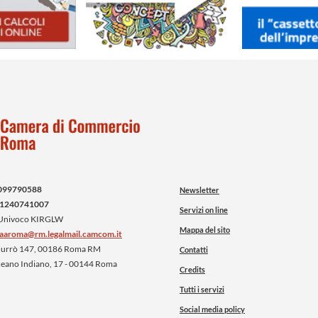
099790588
Newsletter
1240741007
Servizi on line
 Univoco KIRGLW
Mappa del sito
iaaroma@rm.legalmail.camcom.it
 Burrò 147, 00186 Roma RM
Contatti
ceano Indiano, 17 - 00144 Roma
Credits
Tutti i servizi
Social media policy