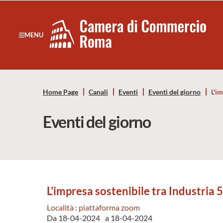
Sezione salto di blocchi
Servizi
Camera
MENU
Notizie in primo piano
di
Risorse Principali
Banner servizi
Commercio
Eventi
Home Page
Canali
Eventi
Eventi del giorno
L'i
Footer
di
Eventi del giorno
Roma
-
CCIAA
L'impresa sostenibile tra Industria 
Roma
Località : piattaforma zoom
Da 18-04-2024
a 18-04-2024