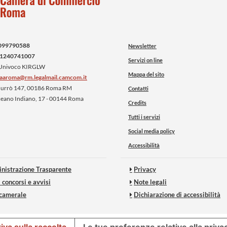
099790588
Newsletter
1240741007
Servizi on line
 Univoco KIRGLW
Mappa del sito
iaaroma@rm.legalmail.camcom.it
 Burrò 147, 00186 Roma RM
Contatti
ceano Indiano, 17 - 00144 Roma
Credits
Tutti i servizi
Social media policy
Accessibilità
nistrazione Trasparente
Privacy
 concorsi e avvisi
Note legali
 camerale
Dichiarazione di accessibilità