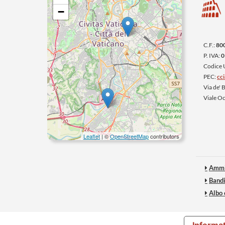
−
C.F.:
80
P. IVA:
0
Codice
PEC:
cc
Via de'
Viale O
Leaflet
| ©
OpenStreetMap
contributors
Ammi
Bandi
Albo