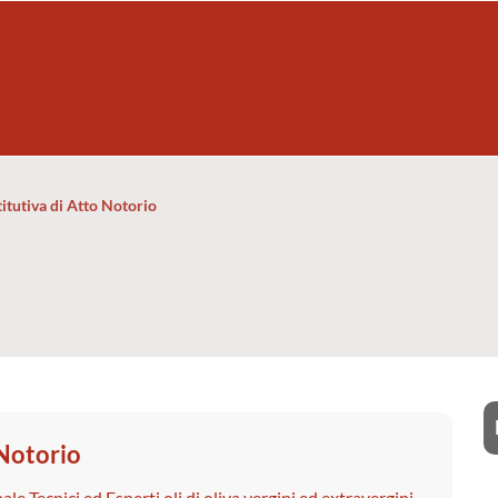
itutiva di Atto Notorio
 Notorio
le Tecnici ed Esperti oli di oliva vergini ed extravergini