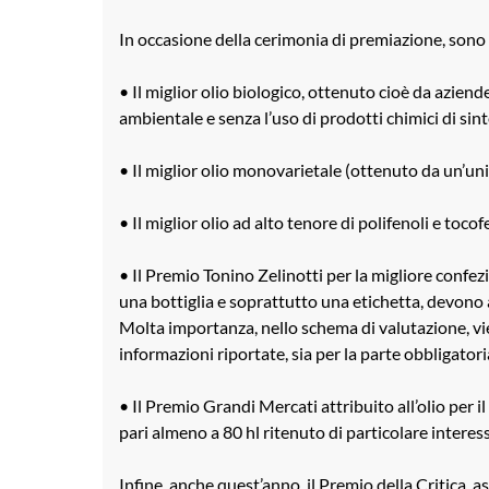
In occasione della cerimonia di premiazione, sono s
• Il miglior olio biologico, ottenuto cioè da azien
ambientale e senza l’uso di prodotti chimici di sint
• Il miglior olio monovarietale (ottenuto da un’unic
• Il miglior olio ad alto tenore di polifenoli e tocofe
• Il Premio Tonino Zelinotti per la migliore confezi
una bottiglia e soprattutto una etichetta, devono 
Molta importanza, nello schema di valutazione, vie
informazioni riportate, sia per la parte obbligatoria
• Il Premio Grandi Mercati attribuito all’olio per i
pari almeno a 80 hl ritenuto di particolare interess
Infine, anche quest’anno, il Premio della Critica, 