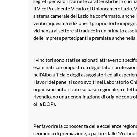
segreti per valorizzarne le caratteristiche in cuci
Il Vice Presidente Vicario di Unioncamere Lazio, Vi
sistema camerale del Lazio ha confermato, anche 
venticinquesima edizione, il proprio forte impegno a
vicinanza al settore si traduce in un primato assolu
delle imprese partecipanti e premiate anche nella 
I vincitori sono stati selezionati attraverso spec
esaminatrice composta da degustatori professionisti 
nell’Albo ufficiale degli assaggiatori ed all’esperien
I lavori del panel si sono svolti nel Laboratori
organismo autorizzato su base regionale, a effettua
rivendicano una denominazione di origine controll
oli a DOP).
Per favorire la conoscenza delle eccellenze region
cerimonia di premiazione, a partire dalle 16 e fino 