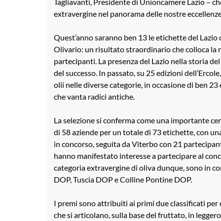
Tagliavanti, Presidente di Unioncamere Lazio – che
extravergine nel panorama delle nostre eccellenze
Quest’anno saranno ben 13 le etichette del Lazio c
Olivario: un risultato straordinario che colloca la 
partecipanti. La presenza del Lazio nella storia de
del successo. In passato, su 25 edizioni dell’Ercole,
olii nelle diverse categorie, in occasione di ben 2
che vanta radici antiche.
La selezione si conferma come una importante cert
di 58 aziende per un totale di 73 etichette, con un
in concorso, seguita da Viterbo con 21 partecipant
hanno manifestato interesse a partecipare al conco
categoria extravergine di oliva dunque, sono in c
DOP, Tuscia DOP e Colline Pontine DOP.
I premi sono attribuiti ai primi due classificati p
che si articolano, sulla base del fruttato, in legger