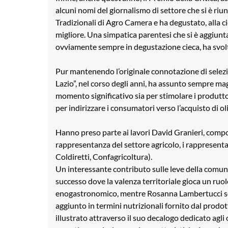
alcuni nomi del giornalismo di settore che si è riuni
Tradizionali di Agro Camera e ha degustato, alla cie
migliore. Una simpatica parentesi che si è aggiunta
ovviamente sempre in degustazione cieca, ha svolto i
Pur mantenendo l’originale connotazione di selezio
Lazio”, nel corso degli anni, ha assunto sempre mag
momento significativo sia per stimolare i produttor
per indirizzare i consumatori verso l’acquisto di oli
Hanno preso parte ai lavori David Granieri, com
rappresentanza del settore agricolo, i rappresentan
Coldiretti, Confagricoltura).
Un interessante contributo sulle leve della comun
successo dove la valenza territoriale gioca un ruol
enogastronomico, mentre Rosanna Lambertucci scrit
aggiunto in termini nutrizionali fornito dal prodo
illustrato attraverso il suo decalogo dedicato agli 