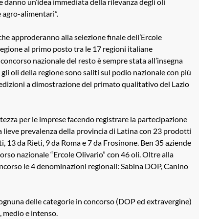
 danno un’idea immediata della rilevanza degli oli
 agro-alimentari”.
he approderanno alla selezione finale dell’Ercole
regione al primo posto tra le 17 regioni italiane
l concorso nazionale del resto è sempre stata all’insegna
 gli oli della regione sono saliti sul podio nazionale con più
3 edizioni a dimostrazione del primato qualitativo del Lazio
ezza per le imprese facendo registrare la partecipazione
a lieve prevalenza della provincia di Latina con 23 prodotti
i, 13 da Rieti, 9 da Roma e 7 da Frosinone. Ben 35 aziende
rso nazionale “Ercole Olivario” con 46 oli. Oltre alla
oncorso le 4 denominazioni regionali: Sabina DOP, Canino
er ognuna delle categorie in concorso (DOP ed extravergine)
o, medio e intenso.