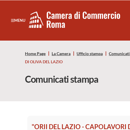
Sezione salto di blocchi
Servizi
Camera
MENU
Notizie in primo piano
di
Risorse Principali
Banner servizi
Commercio
Eventi
Home Page
La Camera
Ufficio stampa
Comunicati
Footer
di
DI OLIVA DEL LAZIO
Roma
Comunicati stampa
-
CCIAA
Roma
"ORII DEL LAZIO - CAPOLAVORI