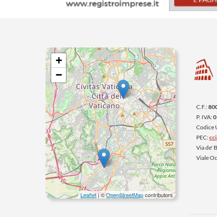
+
−
C.F.:
80
P. IVA:
0
Codice
PEC:
cc
Via de'
Viale O
Leaflet
| ©
OpenStreetMap
contributors