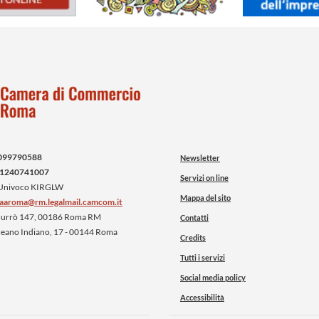
099790588
Newsletter
1240741007
Servizi on line
 Univoco KIRGLW
Mappa del sito
iaaroma@rm.legalmail.camcom.it
 Burrò 147, 00186 Roma RM
Contatti
ceano Indiano, 17 - 00144 Roma
Credits
Tutti i servizi
Social media policy
Accessibilità