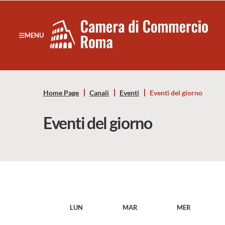
Sezione salto di blocchi
Servizi
Camera
MENU
Notizie in primo piano
di
Risorse Principali
Banner servizi
Commercio
Eventi
Home Page
Canali
Eventi
Eventi del giorno
Footer
di
Eventi del giorno
Roma
-
CCIAA
Roma
LUN
MAR
MER