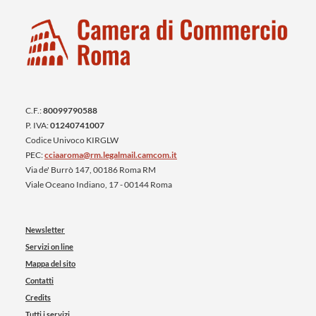
C.F.:
80099790588
P. IVA:
01240741007
Codice Univoco KIRGLW
PEC:
cciaaroma@rm.legalmail.camcom.it
Via de' Burrò 147, 00186 Roma RM
Viale Oceano Indiano, 17 - 00144 Roma
Newsletter
Servizi on line
Mappa del sito
Contatti
Credits
Tutti i servizi