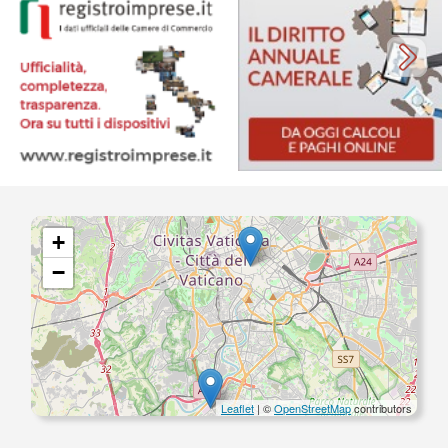
+
−
Leaflet
| ©
OpenStreetMap
contributors