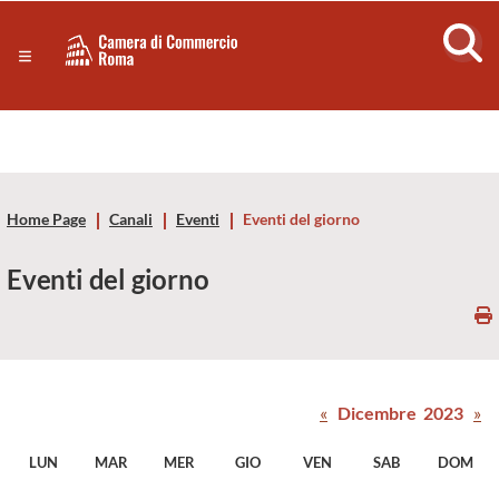
Sezione salto di blocchi
Servizi
Camera
Notizie in primo piano
Risorse Principali
di
Banner servizi
Eventi
Commercio
Footer
Home Page
Canali
Eventi
Eventi del giorno
di
Eventi del giorno
Roma
-
CCIAA
«
Dicembre 2023
»
Roma
LUN
MAR
MER
GIO
VEN
SAB
DOM