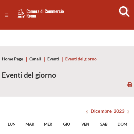
Sezione salto di blocchi
Servizi
Camera
Notizie in primo piano
Risorse Principali
di
Banner servizi
Eventi
Commercio
Footer
Home Page
Canali
Eventi
Eventi del giorno
di
Eventi del giorno
Roma
-
CCIAA
«
Dicembre 2023
»
Roma
LUN
MAR
MER
GIO
VEN
SAB
DOM