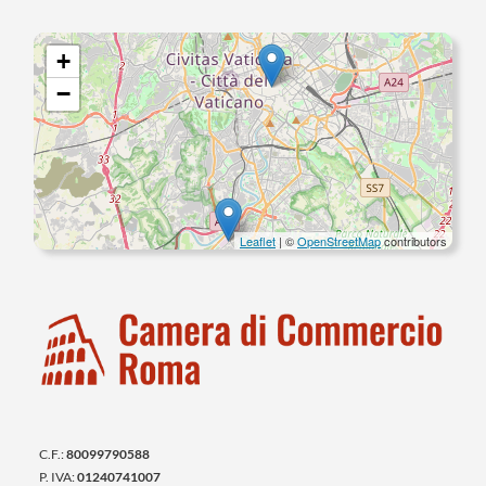
+
−
Leaflet
| ©
OpenStreetMap
contributors
C.F.:
80099790588
P. IVA:
01240741007