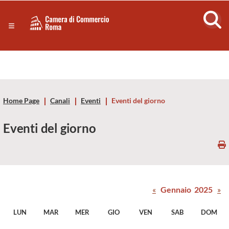
Sezione salto di blocchi
Servizi
Camera
Notizie in primo piano
Risorse Principali
di
Banner servizi
Eventi
Commercio
Footer
Home Page
Canali
Eventi
Eventi del giorno
di
Eventi del giorno
Roma
-
CCIAA
«
Gennaio 2025
»
Roma
LUN
MAR
MER
GIO
VEN
SAB
DOM