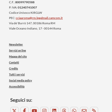
C.F.:
80099790588
P. IVA:
01240741007
Codice Univoco KIRGLW
PEC:
cciaaroma@rm.legalmail.camcom.it
Via de' Burrò 147, 00186 Roma RM
Viale Oceano Indiano, 17 - 00144 Roma
Newsletter
Servizi on line
Mappa del sito
Contatti
Credits
Tutti i servizi
Social media policy
Accessibilità
Seguici su: