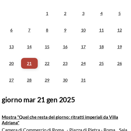
1
2
3
4
5
6
7
8
9
10
11
12
13
14
15
16
17
18
19
20
21
22
23
24
25
26
27
28
29
30
31
giorno mar 21 gen 2025
Mostra "Quel che resta del giorno: ritratti imperiali da Villa
Adriana"
Camera di Commercio di Roma
- Piazza di Pietra - Roma
, Sala