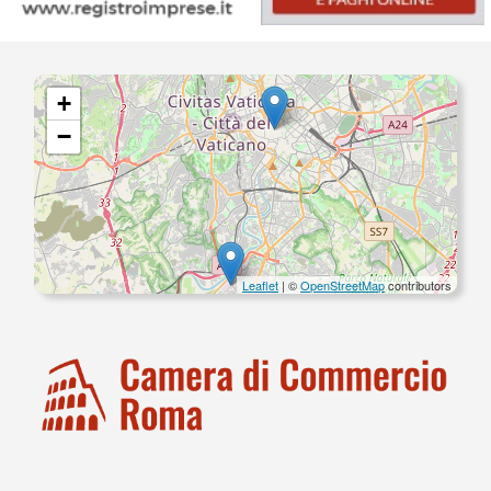
+
−
Leaflet
| ©
OpenStreetMap
contributors