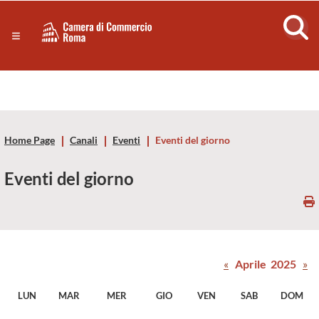
Sezione salto di blocchi
Servizi
Camera
Notizie in primo piano
Risorse Principali
di
Banner servizi
Eventi
Commercio
Footer
Home Page
Canali
Eventi
Eventi del giorno
di
Eventi del giorno
Roma
-
CCIAA
«
Aprile 2025
»
Roma
LUN
MAR
MER
GIO
VEN
SAB
DOM