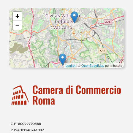
+
−
Leaflet
| ©
OpenStreetMap
contributors
C.F.:
80099790588
P. IVA:
01240741007