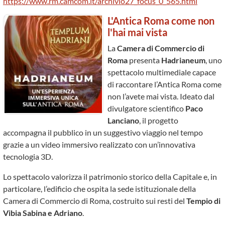
https://www.rm.camcom.it/archivio27_focus_0_565.html
L'Antica Roma come non
l'hai mai vista
La
Camera di Commercio di
Roma
presenta
Hadrianeum
, uno
spettacolo multimediale capace
di raccontare l’Antica Roma come
non l’avete mai vista. Ideato dal
divulgatore scientifico
Paco
Lanciano
, il progetto
accompagna il pubblico in un suggestivo viaggio nel tempo
grazie a un video immersivo realizzato con un’innovativa
tecnologia 3D.
Lo spettacolo valorizza il patrimonio storico della Capitale e, in
particolare, l’edificio che ospita la sede istituzionale della
Camera di Commercio di Roma, costruito sui resti del
Tempio di
Vibia Sabina e Adriano
.