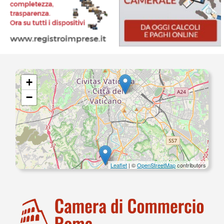
+
−
Leaflet
| ©
OpenStreetMap
contributors