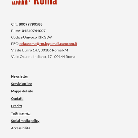
C.F.:
80099790588
P. IVA:
01240741007
Codice Univoco KIRGLW
PEC:
cciaaroma@rm.legalmail.camcom.it
Via de' Burrò 147, 00186 Roma RM
Viale Oceano Indiano, 17 - 00144 Roma
Newsletter
Servizi on line
Mappa del sito
Contatti
Credits
Tutti i servizi
Social media policy
Accessibilità