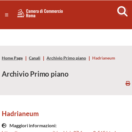
Sezione salto di blocchi
Servizi
Camera
Notizie in primo piano
Risorse Principali
di
Banner servizi
Eventi
Commercio
Footer
Home Page
Canali
Archivio Primo piano
Hadrianeum
di
Archivio Primo piano
Roma
-
CCIAA
Hadrianeum
Roma
Maggiori informazioni: