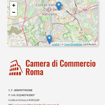
+
−
Leaflet
| ©
OpenStreetMap
contributors
C.F.:
80099790588
P. IVA:
01240741007
Codice Univoco KIRGLW
PEC:
cciaaroma@rm.legalmail.camcom.it