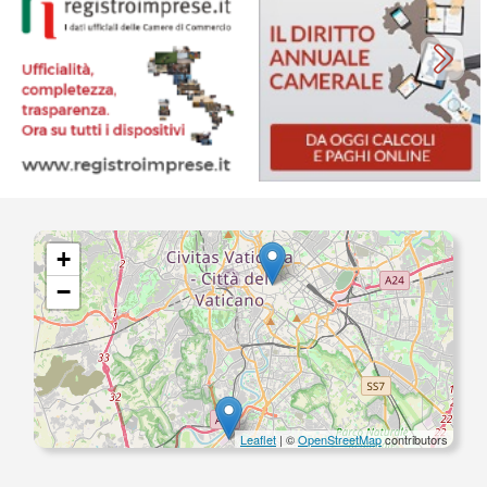
+
−
Leaflet
| ©
OpenStreetMap
contributors