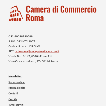
C.F.:
80099790588
P. IVA:
01240741007
Codice Univoco KIRGLW
PEC:
cciaaroma@rm.legalmail.camcom.it
Via de' Burrò 147, 00186 Roma RM
Viale Oceano Indiano, 17 - 00144 Roma
Newsletter
Servizi on line
Mappa del sito
Contatti
Credits
Tutti i servizi