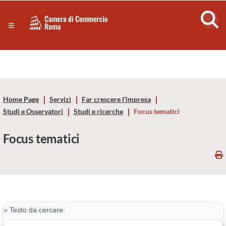
Sezione salto di blocchi
Servizi
Camera
Notizie in primo piano
Risorse Principali
di
Banner servizi
Eventi
Commercio
Footer
Home Page
Servizi
Far crescere l'impresa
di
Studi e Osservatori
Studi e ricerche
Focus tematici
Roma
Focus tematici
-
CCIAA
Roma
» Testo da cercare: