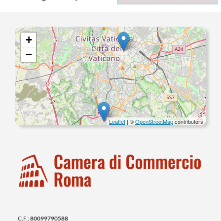
+
−
Leaflet
| ©
OpenStreetMap
contributors
C.F.:
80099790588