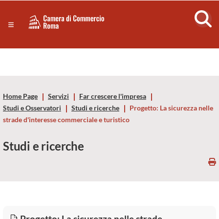
Sezione salto di blocchi
Servizi
Camera
Notizie in primo piano
Risorse Principali
di
Banner servizi
Eventi
Commercio
Footer
Home Page
Servizi
Far crescere l'impresa
di
Studi e Osservatori
Studi e ricerche
Progetto: La sicurezza nelle
strade d'interesse commerciale e turistico
Roma
Studi e ricerche
-
CCIAA
Roma
Progetto: La sicurezza nelle strade