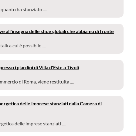
uanto ha stanziato ....
e all'insegna delle sfide globali che abbiamo di fronte
lk a cui è possibile ....
esso i giardini di Villa d'Este a Tivoli
mmercio di Roma, viene restituita ....
nergetica delle imprese stanziati dalla Camera di
etica delle imprese stanziati ....