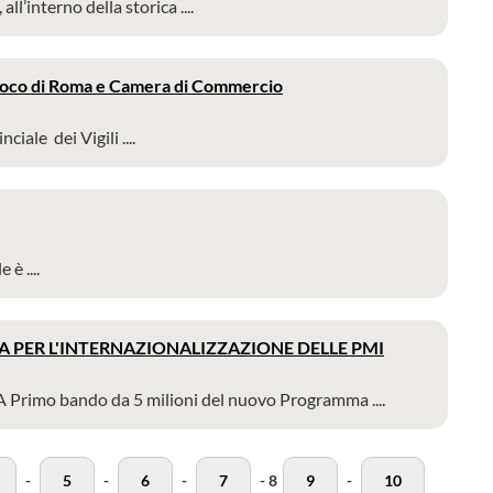
’interno della storica ....
 Fuoco di Roma e Camera di Commercio
iale dei Vigili ....
è ....
IA PER L'INTERNAZIONALIZZAZIONE DELLE PMI
mo bando da 5 milioni del nuovo Programma ....
-
5
-
6
-
7
-
8
9
-
10