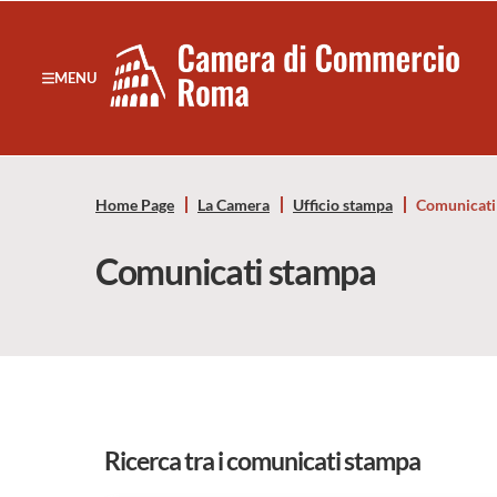
Sezione salto di blocchi
Servizi
Camera
MENU
Notizie in primo piano
di
Risorse Principali
Banner servizi
Commercio
Eventi
Home Page
La Camera
Ufficio stampa
Comunicati
Footer
di
Comunicati stampa
Roma
-
CCIAA
Roma
Ricerca tra i comunicati stampa