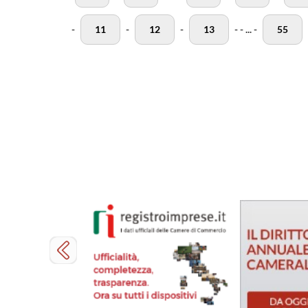
-
11
-
12
-
13
-
-
...
-
55