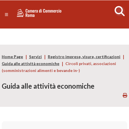
Sezione salto di blocchi
Servizi
Camera
Notizie in primo piano
Risorse Principali
di
Banner servizi
Eventi
Commercio
Footer
Home Page
Servizi
Registro imprese, visure, certificazioni
di
Guida alle attività economiche
Circoli privati, associazioni
(somministrazioni alimenti e bevande in-)
Roma
Guida alle attività economiche
-
CCIAA
Roma