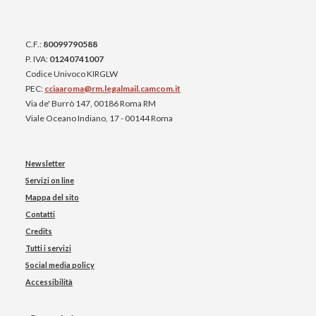
C.F.:
80099790588
P. IVA:
01240741007
Codice Univoco KIRGLW
PEC:
cciaaroma@rm.legalmail.camcom.it
Via de' Burrò 147, 00186 Roma RM
Viale Oceano Indiano, 17 - 00144 Roma
Newsletter
Servizi on line
Mappa del sito
Contatti
Credits
Tutti i servizi
Social media policy
Accessibilità