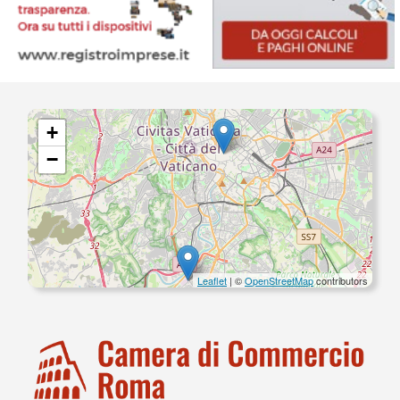
+
−
Leaflet
| ©
OpenStreetMap
contributors