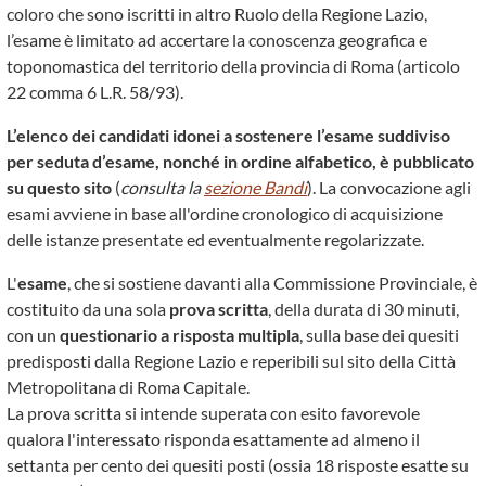
coloro che sono iscritti in altro Ruolo della Regione Lazio,
l’esame è limitato ad accertare la conoscenza geografica e
toponomastica del territorio della provincia di Roma (articolo
22 comma 6 L.R. 58/93).
L’elenco dei candidati idonei a sostenere l’esame suddiviso
per seduta d’esame, nonché in ordine alfabetico, è pubblicato
su questo sito
(
consulta la
sezione Bandi
). La convocazione agli
esami avviene in base all'ordine cronologico di acquisizione
delle istanze presentate ed eventualmente regolarizzate.
L'
esame
, che si sostiene davanti alla Commissione Provinciale, è
costituito da una sola
prova scritta
, della durata di 30 minuti,
con un
questionario a risposta multipla
, sulla base dei quesiti
predisposti dalla Regione Lazio e reperibili sul sito della Città
Metropolitana di Roma Capitale.
La prova scritta si intende superata con esito favorevole
qualora l'interessato risponda esattamente ad almeno il
settanta per cento dei quesiti posti (ossia 18 risposte esatte su