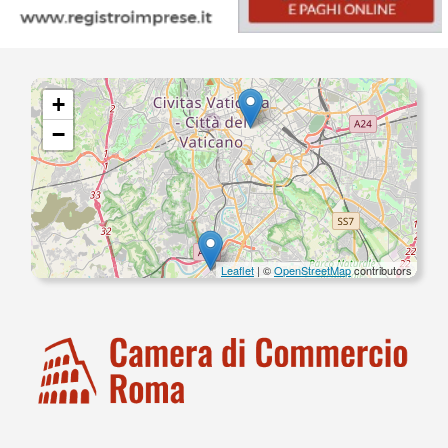
+
−
Leaflet
| ©
OpenStreetMap
contributors