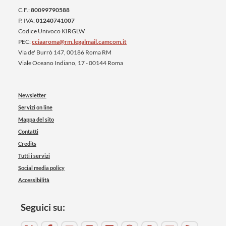
C.F.:
80099790588
P. IVA:
01240741007
Codice Univoco KIRGLW
PEC:
cciaaroma@rm.legalmail.camcom.it
Via de' Burrò 147, 00186 Roma RM
Viale Oceano Indiano, 17 - 00144 Roma
Newsletter
Servizi on line
Mappa del sito
Contatti
Credits
Tutti i servizi
Social media policy
Accessibilità
Seguici su: