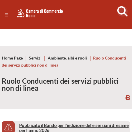
Sezione salto di blocchi
Servizi
Camera
Notizie in primo piano
Risorse Principali
di
Banner servizi
Eventi
Commercio
Footer
Home Page
Servizi
Ambiente, albi e ruoli
Ruolo Conducenti
di
dei servizi pubblici non di linea
Roma
Ruolo Conducenti dei servizi pubblici
non di linea
-
CCIAA
Roma
Pubblicato il Bando per l'indizione delle sessioni di esame
per l'anno 2026