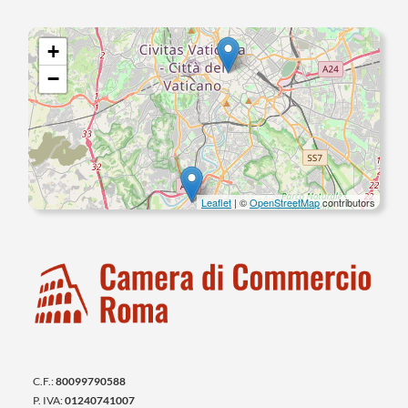
+
−
Leaflet
| ©
OpenStreetMap
contributors
C.F.:
80099790588
P. IVA:
01240741007