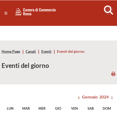
Sezione salto di blocchi
Servizi
Camera
Notizie in primo piano
Risorse Principali
di
Banner servizi
Eventi
Commercio
Footer
Home Page
Canali
Eventi
Eventi del giorno
di
Eventi del giorno
Roma
-
CCIAA
«
Gennaio 2024
»
Roma
LUN
MAR
MER
GIO
VEN
SAB
DOM