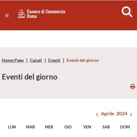
Sezione salto di blocchi
Servizi
Camera
Notizie in primo piano
Risorse Principali
di
Banner servizi
Eventi
Commercio
Footer
Home Page
Canali
Eventi
Eventi del giorno
di
Eventi del giorno
Roma
-
CCIAA
«
Aprile 2024
»
Roma
LUN
MAR
MER
GIO
VEN
SAB
DOM