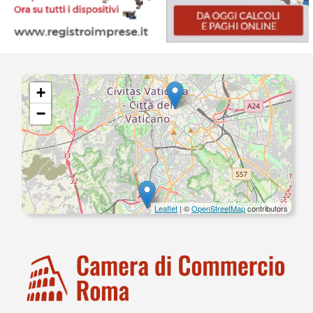
+
−
Leaflet
| ©
OpenStreetMap
contributors