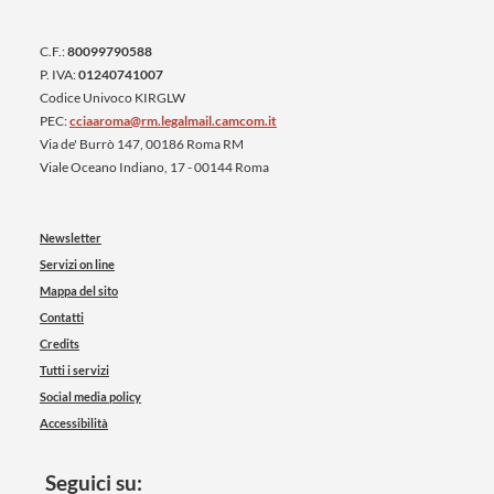
C.F.:
80099790588
P. IVA:
01240741007
Codice Univoco KIRGLW
PEC:
cciaaroma@rm.legalmail.camcom.it
Via de' Burrò 147, 00186 Roma RM
Viale Oceano Indiano, 17 - 00144 Roma
Newsletter
Servizi on line
Mappa del sito
Contatti
Credits
Tutti i servizi
Social media policy
Accessibilità
Seguici su: