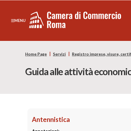
Sezione salto di blocchi
Servizi
Camera
MENU
Notizie in primo piano
di
Risorse Principali
Banner servizi
Commercio
Eventi
Home Page
Servizi
Registro imprese, visure, certif
Footer
di
Guida alle attività economi
Roma
-
CCIAA
Roma
Antennistica
Annotazioni: