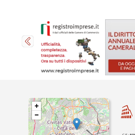
+
−
C.F.:
80