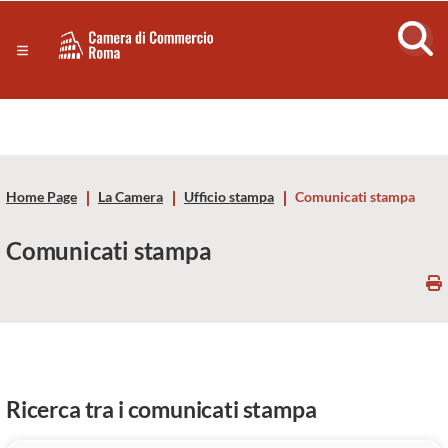
Sezione salto di blocchi
Servizi
Camera
Notizie in primo piano
Risorse Principali
di
Banner servizi
Eventi
Commercio
Footer
Home Page
La Camera
Ufficio stampa
Comunicati stampa
di
Comunicati stampa
Roma
-
CCIAA
Roma
Ricerca tra i comunicati stampa