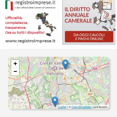
+
−
Leaflet
| ©
OpenStreetMap
contributors