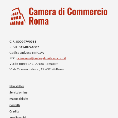
C.F.:
80099790588
P. IVA:
01240741007
Codice Univoco KIRGLW
PEC:
cciaaroma@rm.legalmail.camcom.it
Via de' Burrò 147, 00186 Roma RM
Viale Oceano Indiano, 17 - 00144 Roma
Newsletter
Servizi on line
Mappa del sito
Contatti
Credits
Tutti i servizi