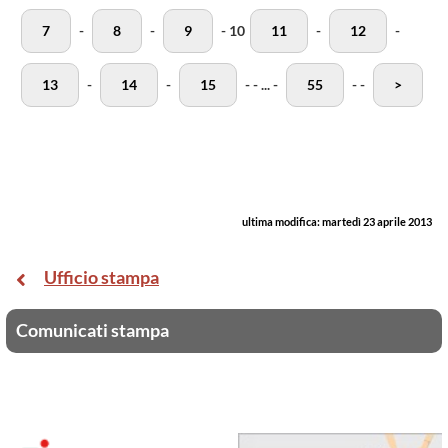
7
-
8
-
9
-
10
11
-
12
-
13
-
14
-
15
-
-
...
-
55
-
-
>
ultima modifica:
martedì 23 aprile 2013
Ufficio stampa
Comunicati stampa